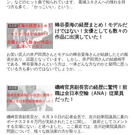
ン」などのヒット曲で知られています。 葛城ユキさんへの憧れを持
つ方も多く、「かっこいい」という...
蜂谷晏海の経歴まとめ！モデルだ
未分類
けではない！女優としても数々の
作品に出演していた！
お笑い芸人の井戸田潤さんとモデルの蜂谷晏海さんが結婚したとの報
道があり、話題となっています。 しかし、井戸田潤さんの結婚相手
である、蜂谷晏海さんという方は、一体どんな方なのかと疑問に思っ
ている方も多いのではないでしょうか。 ...
磯崎官房副長官の経歴に驚愕！前
未分類
職は全日本空輸（ANA）従業員
だった！
磯崎官房副長官が、６月３０日の記者会見で、吉川赳衆院議員に夏の
ボーナス２８６万円が支給されたことに関し、「政府としてコメント
する立場にない」と述べました。 ここ最近では、吉川赳衆院議員の
問題について、様々な政治家の方が取り上...