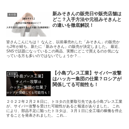
新みそきんの販売日や販売店舗は
未分類
どこ？入手方法や元祖みそきんと
の違いを徹底解説！
皆さんこんにちは！ なんと、以前暴売れした「みそきん」の販売か
ら2年が経ち、新たに「新みそきん」の販売が決定しました。 最近、
SNSで話題になっているこの商品、実際にどこで買えるのか気にな
っている方も多いのではないでしょうか？...
【小島プレス工業】サイバー攻撃
未分類
はハッカー集団の仕業？ロシアが
関係してる可能性も！
２０２２年２月２８日に、トヨタの主要取引先である小島プレス工業
が、サイバー攻撃を受けた可能性があると報道がありました。 これ
により、部品不足に陥ったトヨタは、３月１日に全工場の稼働を停止
することを発表されました。 これ...