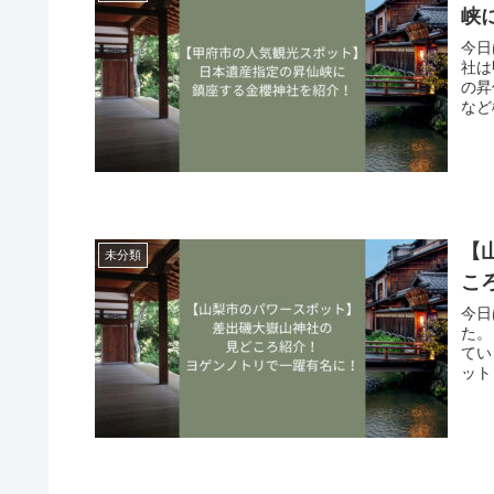
峡
今日
社は
の昇
など
【
未分類
こ
今日
た。
てい
ット