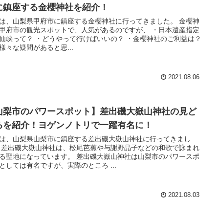
に鎮座する金櫻神社を紹介！
は、山梨県甲府市に鎮座する金櫻神社に行ってきました。 金櫻神
甲府市の観光スポットで、人気があるのですが、 ・日本遺産指定
仙峡って？ ・どうやって行けばいいの？ ・金櫻神社のご利益は？
様々な疑問があると思...
2021.08.06
山梨市のパワースポット】差出磯大嶽山神社の見ど
ろを紹介！ヨゲンノトリで一躍有名に！
は、山梨県山梨市に鎮座する差出磯大嶽山神社に行ってきまし
 差出磯大嶽山神社は、松尾芭蕉や与謝野晶子などの和歌で詠まれ
る聖地になっています。 差出磯大嶽山神社は山梨市のパワースポ
としては有名ですが、実際のところ ...
2021.08.03