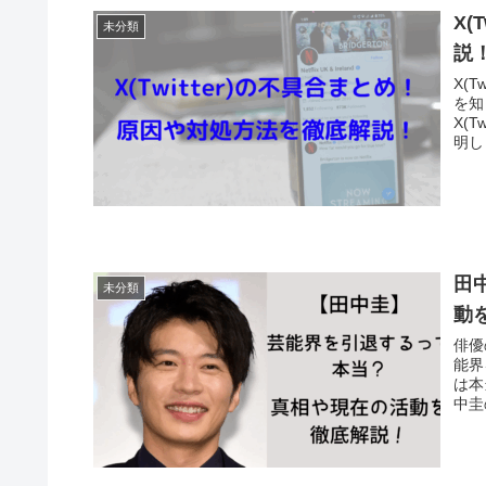
X(
未分類
説
X(
を知
X(
明しま
田
未分類
動
俳優
能界
は本
中圭