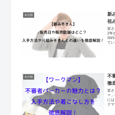
新
未分類
祖
皆さ
2年
SN
てい
不
未分類
徹
皆さ
ー」
には
クマ