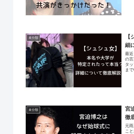
【
未分類
細
最近
の言
タッ
まで
宮
未分類
徹
元雨
こと