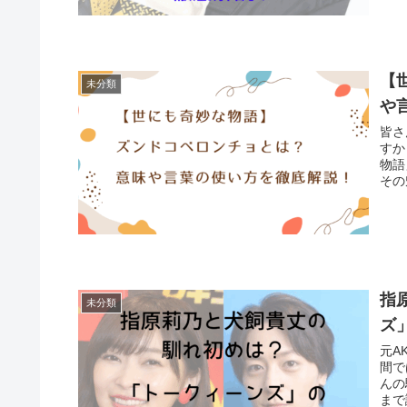
【
未分類
や
皆さ
すか
物語
その
指
未分類
ズ
元A
間で
んの
まで