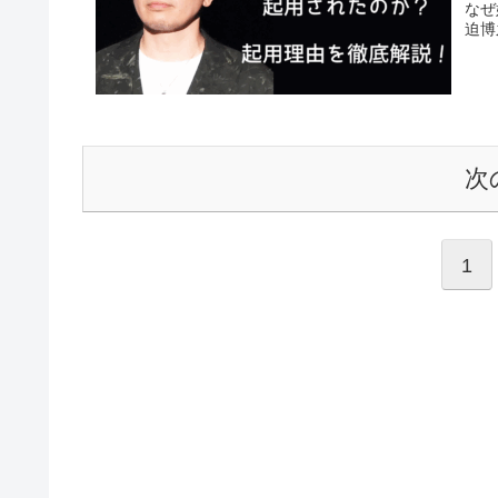
なぜ
迫博
次
1