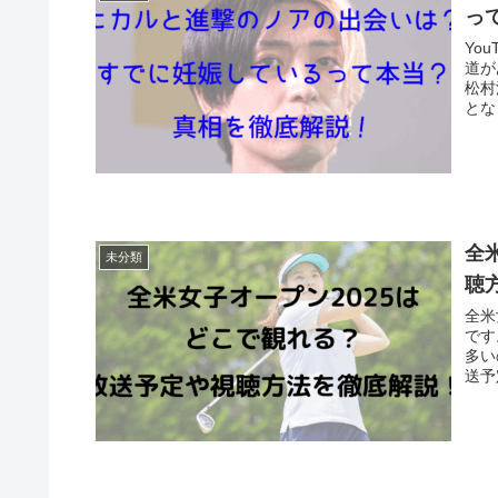
っ
Yo
道が
松村
とな
全
未分類
聴
全米
です
多い
送予