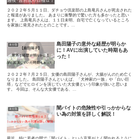
２０２２年５月１１日、ダチョウ倶楽部の上島竜兵さんが死去された
と報道がありました。 あまりに衝撃的で驚いた方も多かったと思い
ます。 上島竜兵さんは、１１日未明、自宅で亡くなっているところ
を家族に発見されたとのことです。...
島田陽子の意外な経歴が明らか
未分類
に！AVに出演していた時期もあ
った！
２０２２年７月２５日、女優の島田陽子さんが、大腸がんのため亡く
なりました。 島田陽子さんといえば、「犬神家の一族」や「白い巨
塔」などでヒロインを演じていた大女優という印象が強いと思いま
す。 今回は、そんな大女優である、...
闇バイトの危険性や引っかからな
未分類
い為の対策を詳しく解説！
最近、特に若者の間で「闇バイト」という言葉がよく聞かれるように