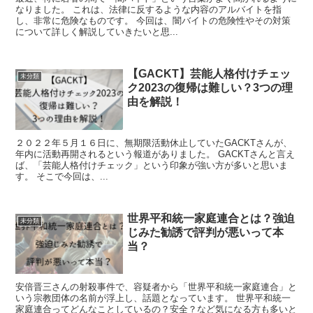
なりました。 これは、法律に反するような内容のアルバイトを指
し、非常に危険なものです。 今回は、闇バイトの危険性やその対策
について詳しく解説していきたいと思...
【GACKT】芸能人格付けチェッ
未分類
ク2023の復帰は難しい？3つの理
由を解説！
２０２２年５月１６日に、無期限活動休止していたGACKTさんが、
年内に活動再開されるという報道がありました。 GACKTさんと言え
ば、「芸能人格付けチェック」という印象が強い方が多いと思いま
す。 そこで今回は、...
世界平和統一家庭連合とは？強迫
未分類
じみた勧誘で評判が悪いって本
当？
安倍晋三さんの射殺事件で、容疑者から「世界平和統一家庭連合」と
いう宗教団体の名前が浮上し、話題となっています。 世界平和統一
家庭連合ってどんなことしているの？安全？など気になる方も多いと