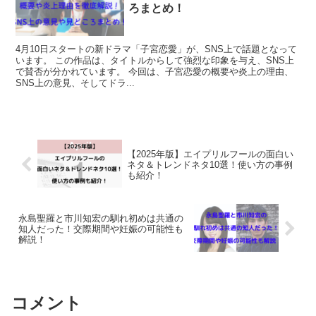
ろまとめ！
4月10日スタートの新ドラマ「子宮恋愛」が、SNS上で話題となって
います。 この作品は、タイトルからして強烈な印象を与え、SNS上
で賛否が分かれています。 今回は、子宮恋愛の概要や炎上の理由、
SNS上の意見、そしてドラ...
【2025年版】エイプリルフールの面白い
ネタ＆トレンドネタ10選！使い方の事例
も紹介！
永島聖羅と市川知宏の馴れ初めは共通の
知人だった！交際期間や妊娠の可能性も
解説！
コメント