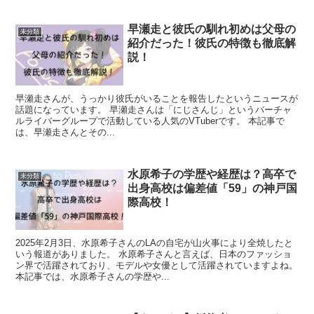
早瀬走と彼氏の馴れ初めは父母の
未分類
紹介だった！彼氏の特徴も徹底解
説！
早瀬走さんが、うっかり彼氏がいることを報告したというニュースが
話題になっています。 早瀬走さんは「にじさんじ」というバーチャ
ルライバーグループで活動している人気のVTuberです。 本記事で
は、早瀬走さんとその...
水原希子の学歴や経歴は？高卒で
未分類
出身高校は偏差値「59」の神戸国
際高校！
2025年2月3日、水原希子さんのLAの自宅が山火事により全焼したと
いう報道がありました。 水原希子さんと言えば、日本のファッショ
ン界で活躍されており、モデルや女優として活躍されていますよね。
本記事では、水原希子さんの学歴や...