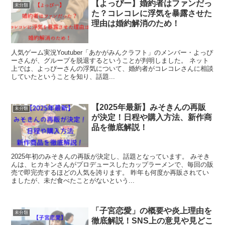
【よっぴー】婚約者はファンだっ
未分類
た？コレコレに浮気を暴露させた
理由は婚約解消のため！
人気ゲーム実況Youtuber「あかがみんクラフト」のメンバー・よっぴ
ーさんが、グループを脱退するということが判明しました。 ネット
上では、よっぴーさんの浮気について、婚約者がコレコレさんに相談
していたということを知り、話題...
【2025年最新】みそきんの再販
未分類
が決定！日程や購入方法、新作商
品を徹底解説！
2025年初のみそきんの再販が決定し、話題となっています。 みそき
んは、ヒカキンさんがプロデュースしたカップラーメンで、毎回の販
売で即完売するほどの人気を誇ります。 昨年も何度か再販されてい
ましたが、未だ食べたことがないという...
「子宮恋愛」の概要や炎上理由を
未分類
徹底解説！SNS上の意見や見どこ