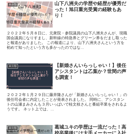
山下八洲夫の学歴や経歴が優秀だ
未分類
った！旭日重光受賞の経験もあ
り！
２０２２年５月８日に、元衆院・参院議員の山下八洲夫さんが、現職
国会議員になりすまし、新幹線の特急券とグリーン券をだまし取った
と報道がありました。 この報道により、山下八洲夫さんという方を
初めて知ったという方も多かったのではな...
【新婚さんいらっしゃい！】後任
未分類
アシスタントは乙葉か？世間の声
も調査！
２０２２年１月２９日に藤井隆さんが「新婚さんいらっしゃい！」の
後任司会者に内定したことが発表されました。 同時に、アシスタン
トの山瀬まみさんも３月いっぱいで桂文枝さんと番組卒業をされるよ
うです。 ネット上では、...
葛城ユキの学歴は一流だった！高
未分類
校卒業後には大手メーカーに入社