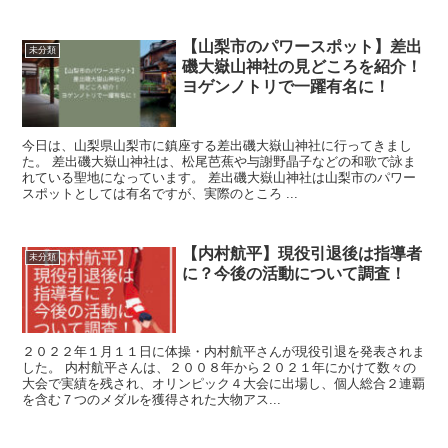
【山梨市のパワースポット】差出
未分類
磯大嶽山神社の見どころを紹介！
ヨゲンノトリで一躍有名に！
今日は、山梨県山梨市に鎮座する差出磯大嶽山神社に行ってきまし
た。 差出磯大嶽山神社は、松尾芭蕉や与謝野晶子などの和歌で詠ま
れている聖地になっています。 差出磯大嶽山神社は山梨市のパワー
スポットとしては有名ですが、実際のところ ...
【内村航平】現役引退後は指導者
未分類
に？今後の活動について調査！
２０２２年１月１１日に体操・内村航平さんが現役引退を発表されま
した。 内村航平さんは、２００８年から２０２１年にかけて数々の
大会で実績を残され、オリンピック４大会に出場し、個人総合２連覇
を含む７つのメダルを獲得された大物アス...