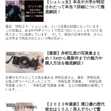
【シュシュ女】本名や大学が特定
未分類
されたって本当？詳細について徹
底解説！
最近、SNS上で「シュシュ女」という言葉が話題になっています。
この言葉は、あるK-POPイベントで目立つ白いシュシュをつけた女
性スタッフに由来しています。 そして、彼女の正体や本名、さらに
は大学まで特定されたという噂が広がっ...
【最新】井桁弘恵の写真集まと
未分類
め！1stから最新作までの魅力や
購入方法を徹底解説！
女優やモデルとして人気を集める 井桁弘恵さん。最近「井桁弘恵」
が急上昇ワードに入ったことで、 「井桁弘恵 写真集」 「井桁弘恵
写真集 どれ？」 「井桁弘恵 写真集 水着」 などの検索数が急増して
います。 ...
【２０２２年最新】濱口優の歴代
未分類
彼女は１０人！美人ぞろいで驚