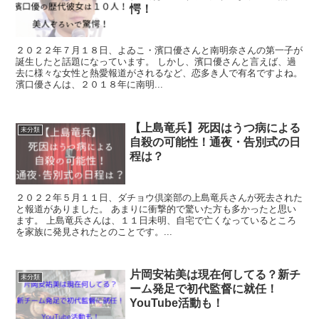
愕！
２０２２年７月１８日、よゐこ・濱口優さんと南明奈さんの第一子が
誕生したと話題になっています。 しかし、濱口優さんと言えば、過
去に様々な女性と熱愛報道がされるなど、恋多き人で有名ですよね。
濱口優さんは、２０１８年に南明...
【上島竜兵】死因はうつ病による
未分類
自殺の可能性！通夜・告別式の日
程は？
２０２２年５月１１日、ダチョウ倶楽部の上島竜兵さんが死去された
と報道がありました。 あまりに衝撃的で驚いた方も多かったと思い
ます。 上島竜兵さんは、１１日未明、自宅で亡くなっているところ
を家族に発見されたとのことです。...
片岡安祐美は現在何してる？新チ
未分類
ーム発足で初代監督に就任！
YouTube活動も！