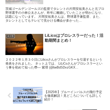
茨城ゴールデンゴールズの監督でタレントの片岡安祐美さんと元プロ
野球選手の小林公太さんが、昨年に離婚していたことが明かになり、
話題になっています。 片岡安祐美さんは、野球選手兼監督、また、
タレントとしてもテレビで見かける機会が多かった...
LiLicoはプロレスラーだった！活
未分類
動期間まとめ！
２０２２年１月３０日にLilicoさんがプロレスラーを引退するという
発表をされました。 ネット上では、 LiLiCoさんがプロレスラーとい
う事を初めて知った😳— 紫理 (@beBdSDvzGKX...
【2025年】ブルーインパルスの飛行予定
を徹底解説！見どころについても詳しく
紹介！