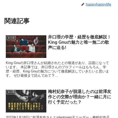
happyhappylife
関連記事
井口理の学歴・経歴を徹底解説！
未分類
King Gnuの魅力と唯一無二の歌
声に迫る!
King Gnuの井口理さんが結婚されたとの報道があり、話題になって
います。 本記事では、井口理さんのプロフィールはもちろん、学
歴・経歴、King Gnuの魅力について徹底解説していきたいと思いま
す。 ぜひ最後まで読んでみて下...
梅村妃奈子が脱退したのは前澤友
未分類
作との交際が理由か？一緒に月に
行く予定だった？
2022年1月18日に前澤友作さんとsilentsiren元リーダー・梅村妃奈子