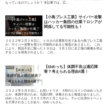
なっているのでしょうか？ 本記事では、広...
【小島プレス工業】サイバー攻撃
未分類
はハッカー集団の仕業？ロシアが
関係してる可能性も！
２０２２年２月２８日に、トヨタの主要取引先である小島プレス工業
が、サイバー攻撃を受けた可能性があると報道がありました。 これ
により、部品不足に陥ったトヨタは、３月１日に全工場の稼働を停止
することを発表されました。 これ...
【ゆめっち】体調不良は適応障
未分類
害？考えられる理由4選！
２０２２年５月６日に、お笑いトリオ・３時のヒロインのゆめっちさ
んが、体調不良のため、当面の間、休養されると報道がありました。
ゆめっちさんは、２０２２年の１月ころから、テレビ出演やイベント
を欠席されることがあり、ゆめっちさん...