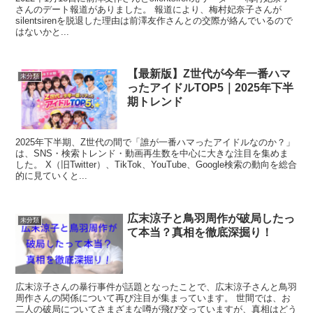
さんのデート報道がありました。 報道により、梅村妃奈子さんが
silentsirenを脱退した理由は前澤友作さんとの交際が絡んでいるので
はないかと...
【最新版】Z世代が今年一番ハマ
未分類
ったアイドルTOP5｜2025年下半
期トレンド
2025年下半期、Z世代の間で「誰が一番ハマったアイドルなのか？」
は、SNS・検索トレンド・動画再生数を中心に大きな注目を集めま
した。 X（旧Twitter）、TikTok、YouTube、Google検索の動向を総合
的に見ていくと...
広末涼子と鳥羽周作が破局したっ
未分類
て本当？真相を徹底深掘り！
広末涼子さんの暴行事件が話題となったことで、広末涼子さんと鳥羽
周作さんの関係について再び注目が集まっています。 世間では、お
二人の破局についてさまざまな噂が飛び交っていますが、真相はどう