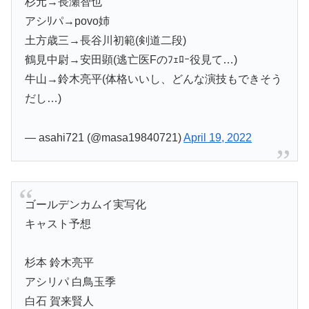
杉元→長瀬智也
アシﾘパ→povo姉
土方歳三→長谷川初範(剣道二段)
鶴見中尉→安田顕(逃亡医Fのﾌｪﾛｰ役見て…)
牛山→鈴木亮平(体格いいし、どんな演技もできそう
だし…)
— asahi721 (@masa19840721)
April 19, 2022
ゴールデンカムイ実写化
キャスト予想
杉本 鈴木亮平
アシリパ 白鳥玉季
白石 賀来賢人