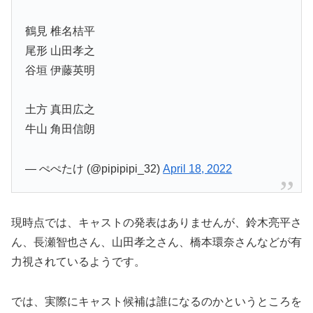
鶴見 椎名桔平
尾形 山田孝之
谷垣 伊藤英明
土方 真田広之
牛山 角田信朗
— ぺぺたけ (@pipipipi_32)
April 18, 2022
現時点では、キャストの発表はありませんが、鈴木亮平さ
ん、長瀬智也さん、山田孝之さん、橋本環奈さんなどが有
力視されているようです。
では、実際にキャスト候補は誰になるのかというところを